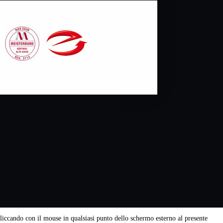
cliccando con il mouse in qualsiasi punto dello schermo esterno al presente