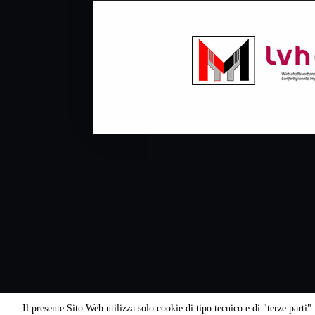
Il presente Sito Web utilizza solo cookie di tipo tecnico e di "terze part