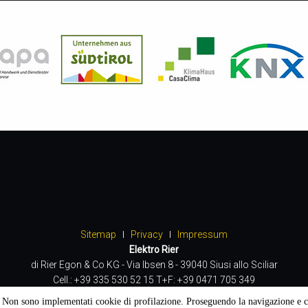
Sitemap
Privacy
Impressum
Elektro Rier
di Rier Egon & Co KG - Via Ibsen 8 - 39040 Siusi allo Sciliar
Cell.: +39 335 530 52 15 T+F: +39 0471 705 349
P.IVA: 02527830216 -
info@elektro-rier.it
i". Non sono implementati cookie di profilazione. Proseguendo la navigazione e 